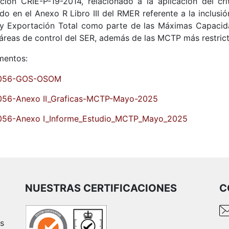
ución CRIE-P-19-2014, relacionado a la aplicación del cri
do en el Anexo R Libro III del RMER referente a la inclusi
 y Exportación Total como parte de las Máximas Capacid
 áreas de control del SER, además de las MCTP más restrict
entos:
056-GOS-OSOM
056-Anexo II_Graficas-MCTP-Mayo-2025
056-Anexo I_Informe_Estudio_MCTP_Mayo_2025
NUESTRAS CERTIFICACIONES
C
es