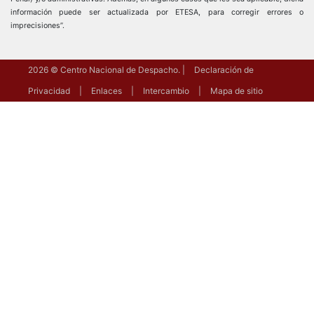
información puede ser actualizada por ETESA, para corregir errores o
imprecisiones”.
2026
© Centro Nacional de Despacho.
Declaración de
Privacidad
Enlaces
Intercambio
Mapa de sitio